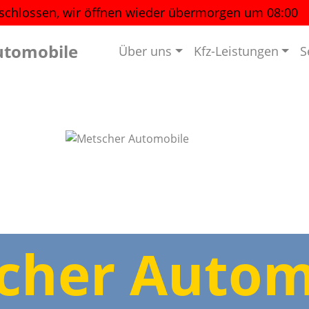
schlossen, wir öffnen wieder
übermorgen um 08:00
utomobile
Über uns
Kfz-Leistungen
S
cher Autom