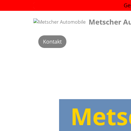
Ge
Metscher A
Kontakt
Mets