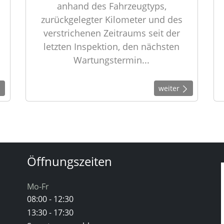
anhand des Fahrzeugtyps,
zurückgelegter Kilometer und des
verstrichenen Zeitraums seit der
letzten Inspektion, den nächsten
Wartungstermin...
weiter
Öffnungszeiten
Mo-Fr
08:00 - 12:30
13:30 - 17:30